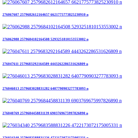
276067607 2579682612164657 6621775773825230910 n
276062988 2579684102164508 5293251810153553002 n
276047611 2579683292164589 4443262286531626809 n
276046013 2579683028831282 6407790903277783093 n
276040769 2579684458831139 6903769675997826890 n
276034340 2579683588831226 4722173072175005331 n