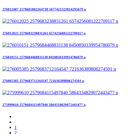
276012407 2579681802164738 5077421323814295679 n
276012025 2579683238831261 6574256081222709117 n
276010151 2579684468831138 8450850339954786079 n
276005385 2579683712164547 721636389806274501 n
275999610 2579684115497840 5864334829072443477 n
1
2