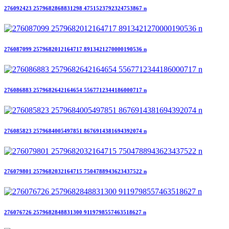
276092423 2579682868831298 4751523792324753867 n
276087099 2579682012164717 8913421270000190536 n
276086883 2579682642164654 5567712344186000717 n
276085823 2579684005497851 8676914381694392074 n
276079801 2579682032164715 7504788943623437522 n
276076726 2579682848831300 9119798557463518627 n