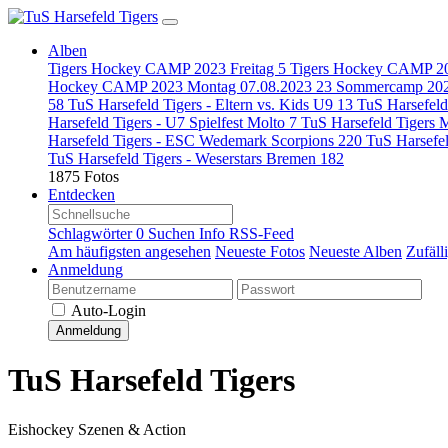
Alben
Tigers Hockey CAMP 2023 Freitag
5
Tigers Hockey CAMP 20
Hockey CAMP 2023 Montag 07.08.2023
23
Sommercamp 202
58
TuS Harsefeld Tigers - Eltern vs. Kids U9
13
TuS Harsefeld
Harsefeld Tigers - U7 Spielfest Molto
7
TuS Harsefeld Tigers 
Harsefeld Tigers - ESC Wedemark Scorpions
220
TuS Harsefe
TuS Harsefeld Tigers - Weserstars Bremen
182
1875 Fotos
Entdecken
Schlagwörter
0
Suchen
Info
RSS-Feed
Am häufigsten angesehen
Neueste Fotos
Neueste Alben
Zufäll
Anmeldung
Auto-Login
Anmeldung
TuS Harsefeld Tigers
Eishockey Szenen & Action