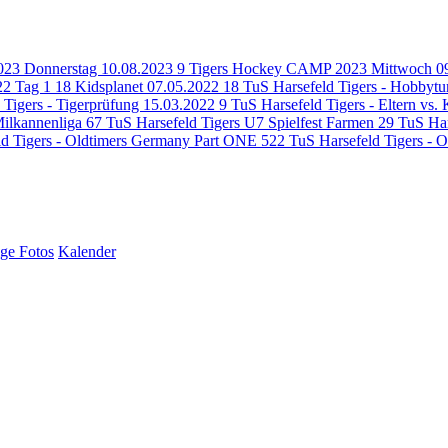
23 Donnerstag 10.08.2023
9
Tigers Hockey CAMP 2023 Mittwoch 0
2 Tag 1
18
Kidsplanet 07.05.2022
18
TuS Harsefeld Tigers - Hobbytu
 Tigers - Tigerprüfung 15.03.2022
9
TuS Harsefeld Tigers - Eltern vs.
Milkannenliga
67
TuS Harsefeld Tigers U7 Spielfest Farmen
29
TuS Har
ld Tigers - Oldtimers Germany Part ONE
522
TuS Harsefeld Tigers -
ige Fotos
Kalender