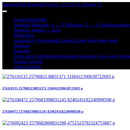
Startseite
TuS Harsefeld Tigers - U13/15 vs. Herren 1C
Sortierreihenfolge
Standard
Bildname, A → Z
Bildname, Z → A
Aufnahmedatum,
Besuche, niedrig → hoch
Bildgrößen
quadratisch
Vorschaubild
ziemlich klein
klein
mittel
groß
Diashow
Kalender
Fotos nach Veröffentlichungsdatum anzeigen
Fotos nach Aufn
Kachel-Ansicht
Listen-Ansicht
276110135 2579682138831371 3160411590638722693 n
276108472 2579683398831245 8240243182240908598 n