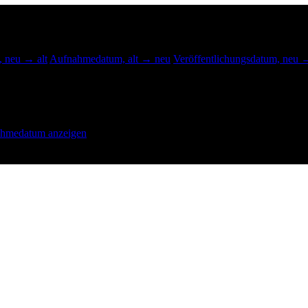
 neu → alt
Aufnahmedatum, alt → neu
Veröffentlichungsdatum, neu →
ahmedatum anzeigen