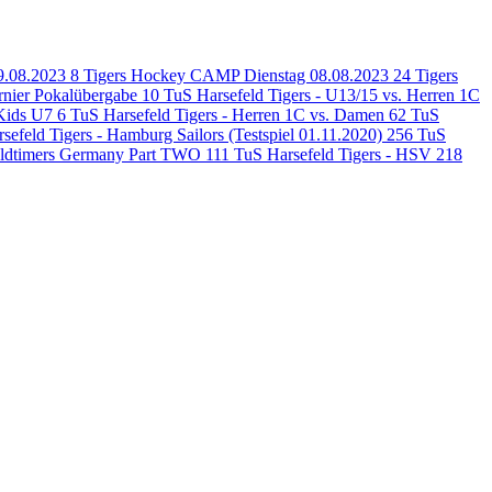
9.08.2023
8
Tigers Hockey CAMP Dienstag 08.08.2023
24
Tigers
rnier Pokalübergabe
10
TuS Harsefeld Tigers - U13/15 vs. Herren 1C
 Kids U7
6
TuS Harsefeld Tigers - Herren 1C vs. Damen
62
TuS
sefeld Tigers - Hamburg Sailors (Testspiel 01.11.2020)
256
TuS
 Oldtimers Germany Part TWO
111
TuS Harsefeld Tigers - HSV
218